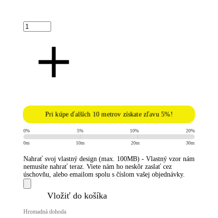
Pri kúpe ďalších 10 metrov získate zľavu 5%!
0%
5%
10%
20%
0m
10m
20m
30m
Nahrať svoj vlastný design (max. 100MB) - Vlastný vzor nám
nemusíte nahrať teraz. Viete nám ho neskôr zaslať cez
úschovňu, alebo emailom spolu s číslom vašej objednávky.
​Vložiť do košíka
Hromadná dohoda