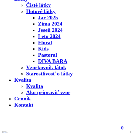
Čisté látky
Hotové látky
Jar 2025
Zima 2024
Jeseň 2024
Leto 2024
Floral
Kids
Pastoral
DIVA BARA
Vzorkovník látok
Starostlivosť o látky
Kvalita
Kvalita
Ako pripraviť vzor
Cenník
Kontakt
0