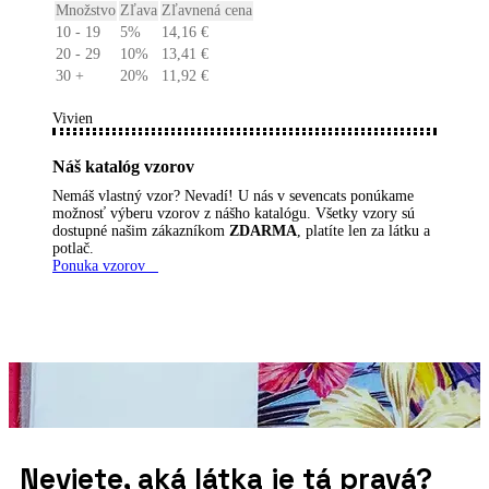
Množstvo
Zľava
Zľavnená cena
10 - 19
5%
14,16
€
20 - 29
10%
13,41
€
30 +
20%
11,92
€
Vivien
Náš katalóg vzorov
Nemáš vlastný vzor? Nevadí! U nás v sevencats ponúkame
možnosť výberu vzorov z nášho katalógu. Všetky vzory sú
dostupné našim zákazníkom
ZDARMA
, platíte len za látku a
potlač.
Ponuka vzorov
Neviete, aká látka je tá pravá?