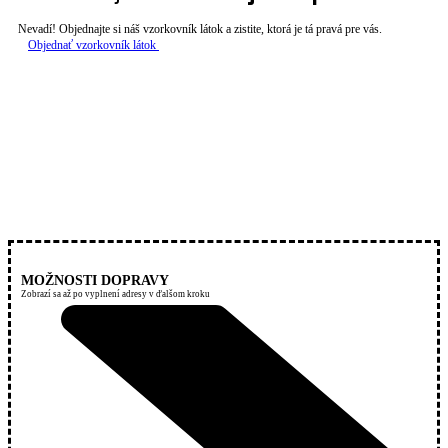
Nevadí! Objednajte si náš vzorkovník látok a zistite, ktorá je tá pravá pre vás.
Objednať vzorkovník látok
MOŽNOSTI DOPRAVY
Zobrazí sa až po vyplnení adresy v ďalšom kroku