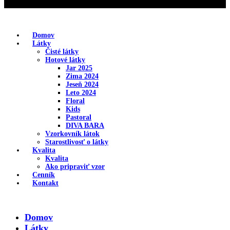
Domov
Látky
Čisté látky
Hotové látky
Jar 2025
Zima 2024
Jeseň 2024
Leto 2024
Floral
Kids
Pastoral
DIVA BARA
Vzorkovník látok
Starostlivosť o látky
Kvalita
Kvalita
Ako pripraviť vzor
Cenník
Kontakt
Domov
Látky