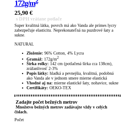
2
172g/m
25,90
€
s DPH vrátane potlače
Super kvalitná látka, povrch má ako Vanda ale prímes lycry
zabezpečuje elasticitu. Neprekonateľná na puzdrové šaty a
sukne.
NATURAL
Zloženie:
96% Cotton, 4% Lycra
2
Gramáž:
172g/m
Šírka rolky:
142 cm (potlačená šírka cca 138cm),
zrážanlivosť 2-3%
Popis látky:
hladká a pevnejšia, kvalitná, podobná
ako Vanda ale v jednom smere mierne elastická
Vhodné aj na:
mierne elastické šaty, nohavice, sukne
Certifikáty:
OEKO-TEX
Zadajte počet bežných metrov
Množstvo bežných metrov zadávajte vždy v celých
číslach.
Počet