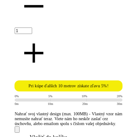
Pri kúpe ďalších 10 metrov získate zľavu 5%!
0%
5%
10%
20%
0m
10m
20m
30m
Nahrať svoj vlastný design (max. 100MB) - Vlastný vzor nám
nemusíte nahrať teraz. Viete nám ho neskôr zaslať cez
úschovňu, alebo emailom spolu s číslom vašej objednávky.