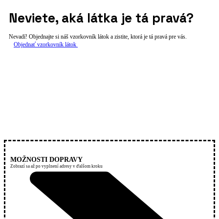
Neviete, aká látka je tá pravá?
Nevadí! Objednajte si náš vzorkovník látok a zistite, ktorá je tá pravá pre vás.
Objednať vzorkovník látok
MOŽNOSTI DOPRAVY
Zobrazí sa až po vyplnení adresy v ďalšom kroku