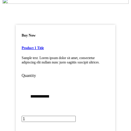
Buy Now
Product 1 Title
Sample text. Lorem ipsum dolor sit amet, consectetur
adipiscing elit nullam nunc justo sagittis suscipit ultrices.
Quantity