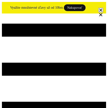
Skip
to
Využite množstevné zľavy už od 10bm.
Nakupovať
content