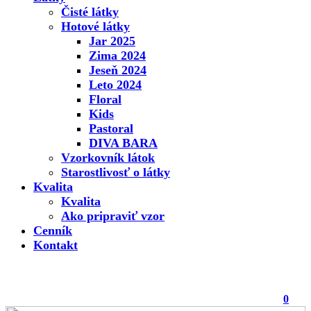
Čisté látky
Hotové látky
Jar 2025
Zima 2024
Jeseň 2024
Leto 2024
Floral
Kids
Pastoral
DIVA BARA
Vzorkovník látok
Starostlivosť o látky
Kvalita
Kvalita
Ako pripraviť vzor
Cenník
Kontakt
0