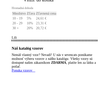
​Vložiť do košíka
Hromadná dohoda
Množstvo
Zľava
Zľavnená cena
10 - 19
5%
24,61
€
20 - 29
10%
23,31
€
30 +
20%
20,72
€
Lili
Náš katalóg vzorov
Nemáš vlastný vzor? Nevadí! U nás v sevencats ponúkame
možnosť výberu vzorov z nášho katalógu. Všetky vzory sú
dostupné našim zákazníkom
ZDARMA
, platíte len za látku a
potlač.
Ponuka vzorov