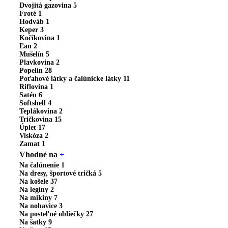
Dvojitá gazovina
5
Froté
1
Hodváb
1
Keper
3
Kočíkovina
1
Ľan
2
Mušelín
5
Plavkovina
2
Popelín
28
Poťahové látky a čalúnicke látky
11
Riflovina
1
Satén
6
Softshell
4
Teplákovina
2
Tričkovina
15
Úplet
17
Viskóza
2
Zamat
1
Vhodné na
+
Na čalúnenie
1
Na dresy, športové tričká
5
Na košele
37
Na legíny
2
Na mikiny
7
Na nohavice
3
Na posteľné obliečky
27
Na šatky
9