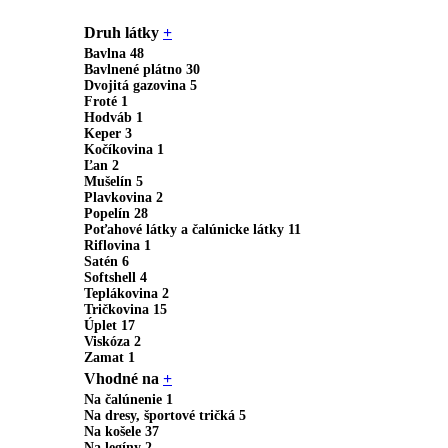
Druh látky
+
Bavlna
48
Bavlnené plátno
30
Dvojitá gazovina
5
Froté
1
Hodváb
1
Keper
3
Kočíkovina
1
Ľan
2
Mušelín
5
Plavkovina
2
Popelín
28
Poťahové látky a čalúnicke látky
11
Riflovina
1
Satén
6
Softshell
4
Teplákovina
2
Tričkovina
15
Úplet
17
Viskóza
2
Zamat
1
Vhodné na
+
Na čalúnenie
1
Na dresy, športové tričká
5
Na košele
37
Na legíny
2