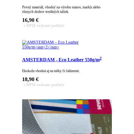
Pevný materiál, vhodný na výrobu stanov, markíz alebo
rôznych druhov textilných tašiek.
16,90
€
s DPH vrátane potlače
2
AMSTERDAM - Eco Leather 550g/m
Ekokoža vhodná aj na tašky či čalúnenie.
18,90
€
s DPH vrátane potlače