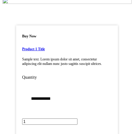
Buy Now
Product 1 Title
Sample text. Lorem ipsum dolor sit amet, consectetur
adipiscing elit nullam nunc justo sagittis suscipit ultrices.
Quantity