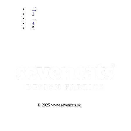
〈
1
…
4
5
© 2025 www.sevencats.sk