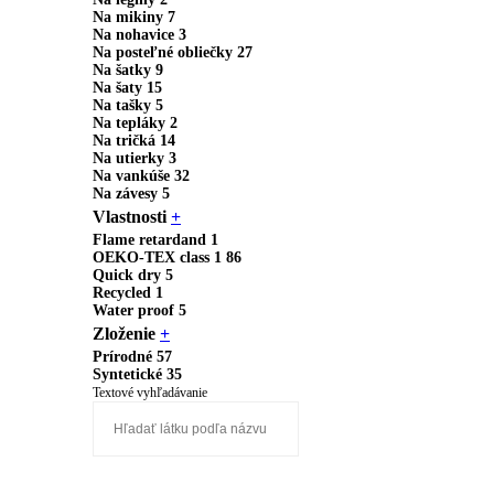
Na mikiny
7
Na nohavice
3
Na posteľné obliečky
27
Na šatky
9
Na šaty
15
Na tašky
5
Na tepláky
2
Na tričká
14
Na utierky
3
Na vankúše
32
Na závesy
5
Vlastnosti
+
Flame retardand
1
OEKO-TEX class 1
86
Quick dry
5
Recycled
1
Water proof
5
Zloženie
+
Prírodné
57
Syntetické
35
Textové vyhľadávanie