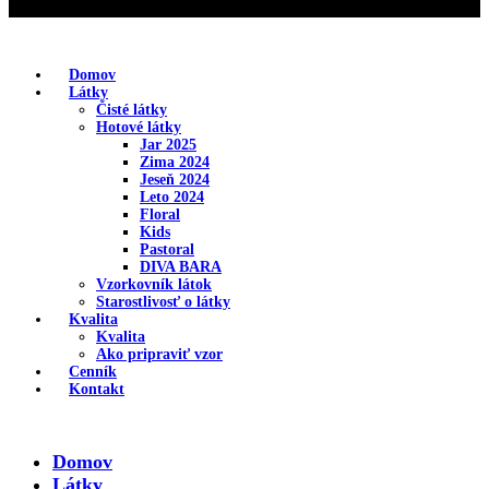
Domov
Látky
Čisté látky
Hotové látky
Jar 2025
Zima 2024
Jeseň 2024
Leto 2024
Floral
Kids
Pastoral
DIVA BARA
Vzorkovník látok
Starostlivosť o látky
Kvalita
Kvalita
Ako pripraviť vzor
Cenník
Kontakt
Domov
Látky