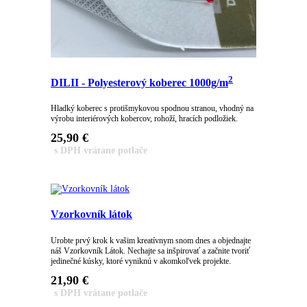
2
DILII - Polyesterový koberec 1000g/m
Hladký koberec s protišmykovou spodnou stranou, vhodný na
výrobu interiérových kobercov, rohoží, hracích podložiek.
25,90
€
s DPH vrátane potlače
Vzorkovník látok
Urobte prvý krok k vašim kreatívnym snom dnes a objednajte
náš Vzorkovník Látok. Nechajte sa inšpirovať a začnite tvoriť
jedinečné kúsky, ktoré vyniknú v akomkoľvek projekte.
21,90
€
s DPH vrátane potlače