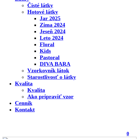
Čisté látky
Hotové látky
Jar 2025
Zima 2024
Jeseň 2024
Leto 2024
Floral
Kids
Pastoral
DIVA BARA
Vzorkovník látok
Starostlivosť o látky
Kvalita
Kvalita
Ako pripraviť vzor
Cenník
Kontakt
0