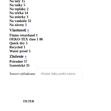
Na šaty
15
Na tašky
5
Na tepláky
2
Na tričká
14
Na utierky
3
Na vankúše
32
Na závesy
5
Vlastnosti
+
Flame retardand
1
OEKO-TEX class 1
86
Quick dry
5
Recycled
1
Water proof
5
Zloženie
+
Prírodné
57
Syntetické
35
Textové vyhľadávanie
FILTER