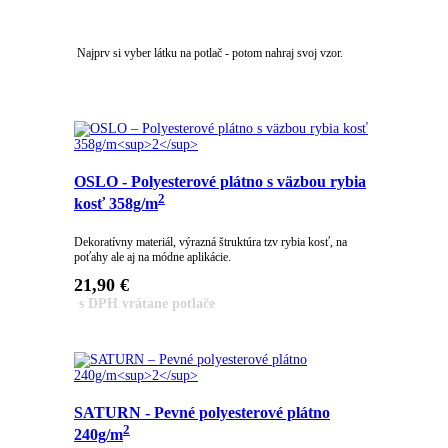
​Najprv si vyber látku na potlač - potom nahraj svoj vzor.
OSLO - Polyesterové plátno s väzbou rybia
2
kosť 358g/m
Dekoratívny materiál, výrazná štruktúra tzv rybia kosť, na
poťahy ale aj na módne aplikácie.
21,90
€
s DPH vrátane potlače
SATURN - Pevné polyesterové plátno
2
240g/m