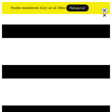
Skip
to
Využite množstevné zľavy už od 10bm.
Nakupovať
content