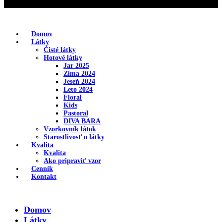
Domov
Látky
Čisté látky
Hotové látky
Jar 2025
Zima 2024
Jeseň 2024
Leto 2024
Floral
Kids
Pastoral
DIVA BARA
Vzorkovník látok
Starostlivosť o látky
Kvalita
Kvalita
Ako pripraviť vzor
Cenník
Kontakt
Domov
Látky