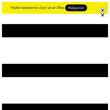
Skip
to
Využite množstevné zľavy už od 10bm.
Nakupovať
content