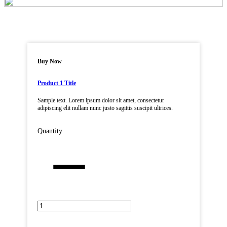
Buy Now
Product 1 Title
Sample text. Lorem ipsum dolor sit amet, consectetur
adipiscing elit nullam nunc justo sagittis suscipit ultrices.
Quantity