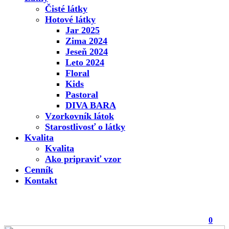
Čisté látky
Hotové látky
Jar 2025
Zima 2024
Jeseň 2024
Leto 2024
Floral
Kids
Pastoral
DIVA BARA
Vzorkovník látok
Starostlivosť o látky
Kvalita
Kvalita
Ako pripraviť vzor
Cenník
Kontakt
0