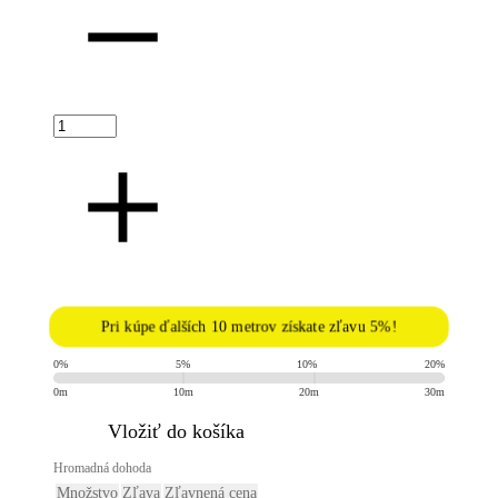
Pri kúpe ďalších 10 metrov získate zľavu 5%!
0%
5%
10%
20%
0m
10m
20m
30m
​Vložiť do košíka
Hromadná dohoda
Množstvo
Zľava
Zľavnená cena