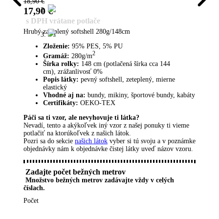
18,90
€
17,90
€
s DPH vrátane potlače
Hrubý zateplený softshell 280g/148cm
Zloženie:
95% PES, 5% PU
2
Gramáž:
280g/m
Šírka rolky:
148 cm (potlačená šírka cca 144
cm), zrážanlivosť 0%
Popis látky:
pevný softshell, zeteplený, mierne
elastický
Vhodné aj na:
bundy, mikiny, športové bundy, kabáty
Certifikáty:
OEKO-TEX
Páči sa ti vzor, ​​ale nevyhovuje ti látka?
Nevadí, tento a akýkoľvek iný vzor z našej ponuky ti vieme
potlačiť na ktorúkoľvek z našich látok.
Pozri sa do sekcie
našich látok
vyber si tú svoju a v poznámke
objednávky nám k objednávke čistej látky uveď názov vzoru.
Zadajte počet bežných metrov
Množstvo bežných metrov zadávajte vždy v celých
číslach.
Počet