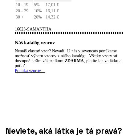
10 - 19
5%
17,01
€
20 - 29
10%
16,11
€
30 +
20%
14,32
€
16023-SAMANTHA
Náš katalóg vzorov
Nemáš vlastný vzor? Nevadí! U nás v sevencats ponúkame
možnosť výberu vzorov z nášho katalógu. Všetky vzory sú
dostupné našim zákazníkom
ZDARMA
, platíte len za látku a
potlač.
Ponuka vzorov
Neviete, aká látka je tá pravá?