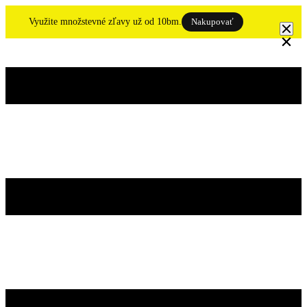
Skip
to
Využite množstevné zľavy už od 10bm.
Nakupovať
content