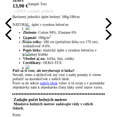
14,90
€
Sample Text
13,90
€
s DPH vrátane potlače
Bavlnený jednolíci úplet bielený 180g/180cm
NATURAL, úplet s vysokou belosťou
Zloženie:
Cotton 94%, Elastane 6%
2
Gramáž:
180g/m
Šírka rolky:
180 cm (potlačená šírka cca 176 cm),
zrážanlivosť 4-6%
Popis látky:
elastický úplet s vysokou belosťou v
základnej hrúbke
Vhodné aj na:
tričká, šaty, roláky
Certifikáty:
OEKO-TEX
Páči sa ti vzor, ​​ale nevyhovuje ti látka?
Nevadí, tento a akýkoľvek iný vzor z našej ponuky ti vieme
potlačiť na ktorúkoľvek z našich látok.
Pozri sa do sekcie
našich látok
vyber si tú svoju a v poznámke
objednávky nám k objednávke čistej látky uveď názov vzoru.
Zadajte počet bežných metrov
Množstvo bežných metrov zadávajte vždy v celých
číslach.
Počet