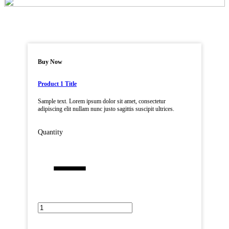
Buy Now
Product 1 Title
Sample text. Lorem ipsum dolor sit amet, consectetur
adipiscing elit nullam nunc justo sagittis suscipit ultrices.
Quantity