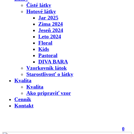
Čisté látky
Hotové látky
Jar 2025
Zima 2024
Jeseň 2024
Leto 2024
Floral
Kids
Pastoral
DIVA BARA
Vzorkovník látok
Starostlivosť o látky
Kvalita
Kvalita
Ako pripraviť vzor
Cenník
Kontakt
0