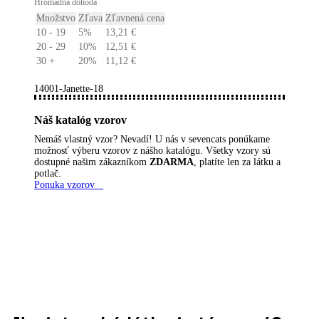
Hromadná dohoda
Množstvo
Zľava
Zľavnená cena
10 - 19
5%
13,21
€
20 - 29
10%
12,51
€
30 +
20%
11,12
€
14001-Janette-18
Náš katalóg vzorov
Nemáš vlastný vzor? Nevadí! U nás v sevencats ponúkame
možnosť výberu vzorov z nášho katalógu. Všetky vzory sú
dostupné našim zákazníkom
ZDARMA
, platíte len za látku a
potlač.
Ponuka vzorov