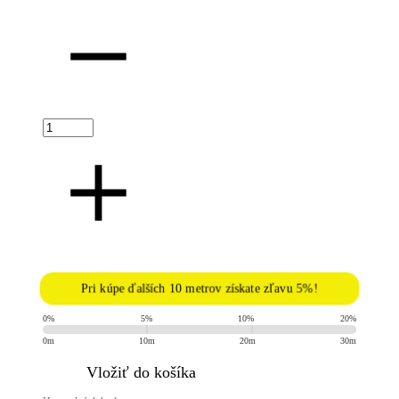
Pri kúpe ďalších 10 metrov získate zľavu 5%!
0%
5%
10%
20%
0m
10m
20m
30m
​Vložiť do košíka