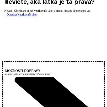
Neviete, aká látka je tá pravá?
Nevadí! Objednajte si náš vzorkovník látok a zistite, ktorá je tá pravá pre vás.
Objednať vzorkovník látok
MOŽNOSTI DOPRAVY
Zobrazí sa až po vyplnení adresy v ďalšom kroku