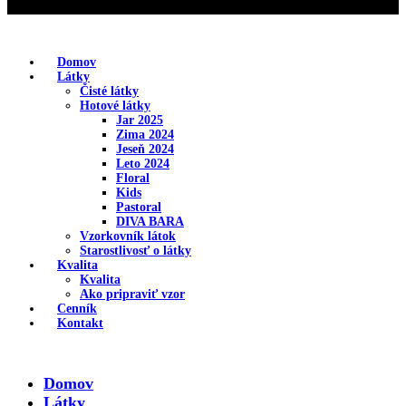
Domov
Látky
Čisté látky
Hotové látky
Jar 2025
Zima 2024
Jeseň 2024
Leto 2024
Floral
Kids
Pastoral
DIVA BARA
Vzorkovník látok
Starostlivosť o látky
Kvalita
Kvalita
Ako pripraviť vzor
Cenník
Kontakt
Domov
Látky