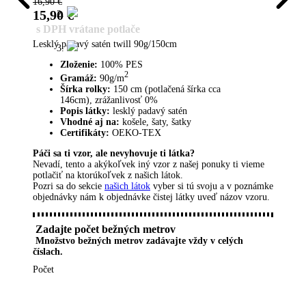
16,90
€
15,90
€
s DPH vrátane potlače
Lesklý padavý satén twill 90g/150cm
Zloženie:
100% PES
2
Gramáž:
90g/m
Šírka rolky:
150 cm (potlačená šírka cca
146cm), zrážanlivosť 0%
Popis látky:
lesklý padavý satén
Vhodné aj na:
košele, šaty, šatky
Certifikáty:
OEKO-TEX
Páči sa ti vzor, ​​ale nevyhovuje ti látka?
Nevadí, tento a akýkoľvek iný vzor z našej ponuky ti vieme
potlačiť na ktorúkoľvek z našich látok.
Pozri sa do sekcie
našich látok
vyber si tú svoju a v poznámke
objednávky nám k objednávke čistej látky uveď názov vzoru.
Zadajte počet bežných metrov
Množstvo bežných metrov zadávajte vždy v celých
číslach.
Počet