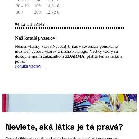
20 - 29
10%
14,31
€
30 +
20%
12,72
€
04-12-TIFFANY
Náš katalóg vzorov
Nemáš vlastný vzor? Nevadí! U nás v sevencats ponúkame
možnosť výberu vzorov z nášho katalógu. Všetky vzory sú
dostupné našim zákazníkom
ZDARMA
, platíte len za látku a
potlač.
Ponuka vzorov
Neviete, aká látka je tá pravá?
Nevadí! Objednajte si náš vzorkovník látok a zistite, ktorá je tá pravá pre vás.