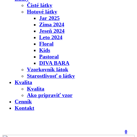
Čisté látky
Hotové látky
Jar 2025
Zima 2024
Jeseň 2024
Leto 2024
Floral
Kids
Pastoral
DIVA BARA
Vzorkovník látok
Starostlivosť o látky
Kvalita
Kvalita
Ako pripraviť vzor
Cenník
Kontakt
0