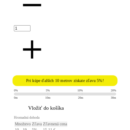
Pri kúpe ďalších 10 metrov získate zľavu 5%!
0%
5%
10%
20%
0m
10m
20m
30m
​Vložiť do košíka
Hromadná dohoda
Množstvo
Zľava
Zľavnená cena
10 - 19
5%
15,11
€