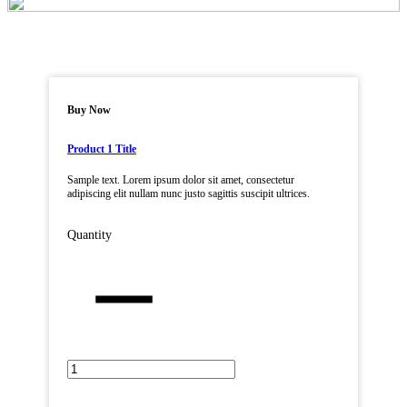
Buy Now
Product 1 Title
Sample text. Lorem ipsum dolor sit amet, consectetur
adipiscing elit nullam nunc justo sagittis suscipit ultrices.
Quantity