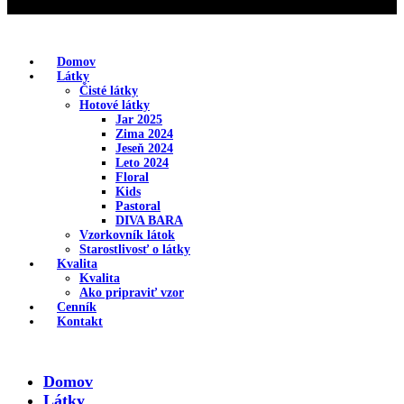
Domov
Látky
Čisté látky
Hotové látky
Jar 2025
Zima 2024
Jeseň 2024
Leto 2024
Floral
Kids
Pastoral
DIVA BARA
Vzorkovník látok
Starostlivosť o látky
Kvalita
Kvalita
Ako pripraviť vzor
Cenník
Kontakt
Domov
Látky