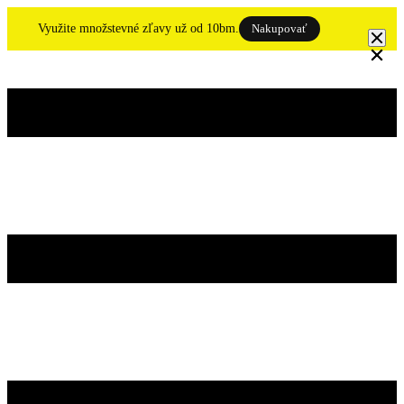
Skip
to
Využite množstevné zľavy už od 10bm.
Nakupovať
content