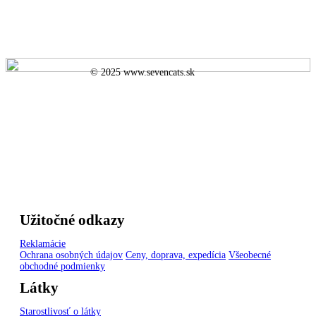
© 2025 www.sevencats.sk
Užitočné odkazy
Reklamácie
Ochrana osobných údajov
Ceny, doprava, expedícia
Všeobecné
obchodné podmienky
Látky
Starostlivosť o látky