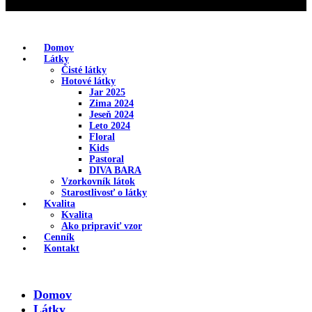
Domov
Látky
Čisté látky
Hotové látky
Jar 2025
Zima 2024
Jeseň 2024
Leto 2024
Floral
Kids
Pastoral
DIVA BARA
Vzorkovník látok
Starostlivosť o látky
Kvalita
Kvalita
Ako pripraviť vzor
Cenník
Kontakt
Domov
Látky