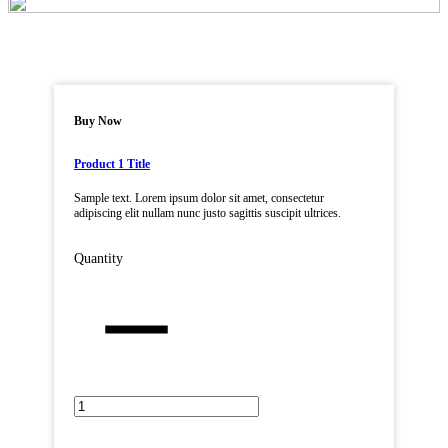
Buy Now
Product 1 Title
Sample text. Lorem ipsum dolor sit amet, consectetur
adipiscing elit nullam nunc justo sagittis suscipit ultrices.
Quantity