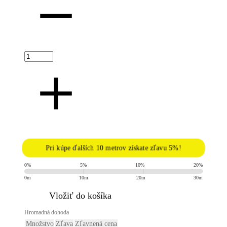
Pri kúpe ďalších 10 metrov získate zľavu 5%!
0%
5%
10%
20%
0m
10m
20m
30m
​Vložiť do košíka
Hromadná dohoda
Množstvo
Zľava
Zľavnená cena