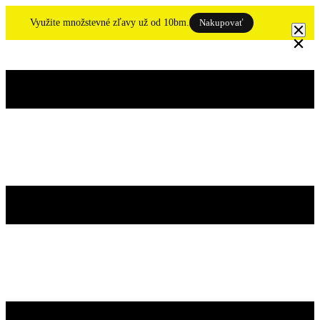
Skip
to
Využite množstevné zľavy už od 10bm.
Nakupovať
content