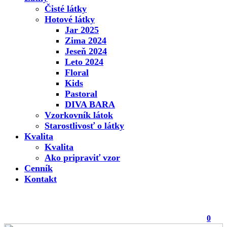
Čisté látky
Hotové látky
Jar 2025
Zima 2024
Jeseň 2024
Leto 2024
Floral
Kids
Pastoral
DIVA BARA
Vzorkovník látok
Starostlivosť o látky
Kvalita
Kvalita
Ako pripraviť vzor
Cenník
Kontakt
0