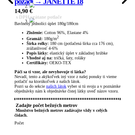
pozadí → JANETTE 18
14,90
€
s DPH vrátane potlače
Bavlnený jednolíci úplet 180g/180cm
Zloženie:
Cotton 96%, Elastane 4%
2
Gramáž:
180g/m
Šírka rolky:
180 cm (potlačená šírka cca 176 cm),
zrážanlivosť 4-6%
Popis látky:
elastický úplet v základnej hrúbke
Vhodné aj na:
tričká, šaty, roláky
Certifikáty:
OEKO-TEX
Páči sa ti vzor, ​​ale nevyhovuje ti látka?
Nevadí, tento a akýkoľvek iný vzor z našej ponuky ti vieme
potlačiť na ktorúkoľvek z našich látok.
Pozri sa do sekcie
našich látok
vyber si tú svoju a v poznámke
objednávky nám k objednávke čistej látky uveď názov vzoru.
Zadajte počet bežných metrov
Množstvo bežných metrov zadávajte vždy v celých
číslach.
Počet