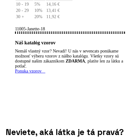
10 - 19
5%
14,16
€
20 - 29
10%
13,41
€
30 +
20%
11,92
€
11005-Janette-18
Náš katalóg vzorov
Nemáš vlastný vzor? Nevadí! U nás v sevencats ponúkame
možnosť výberu vzorov z nášho katalógu. Všetky vzory sú
dostupné našim zákazníkom
ZDARMA
, platíte len za látku a
potlač.
Ponuka vzorov
Neviete, aká látka je tá pravá?