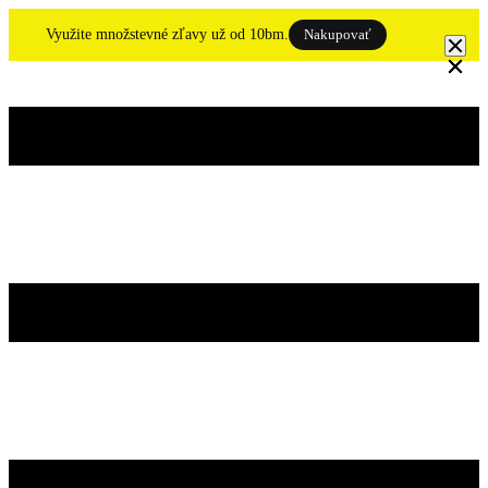
Skip
to
Využite množstevné zľavy už od 10bm.
Nakupovať
content