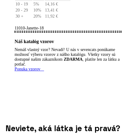
10 - 19
5%
14,16
€
20 - 29
10%
13,41
€
30 +
20%
11,92
€
11010-Janette-18
Náš katalóg vzorov
Nemáš vlastný vzor? Nevadí! U nás v sevencats ponúkame
možnosť výberu vzorov z nášho katalógu. Všetky vzory sú
dostupné našim zákazníkom
ZDARMA
, platíte len za látku a
potlač.
Ponuka vzorov
Neviete, aká látka je tá pravá?