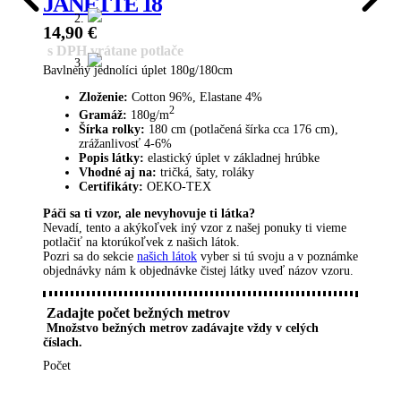
JANETTE 18
14,90
€
s DPH vrátane potlače
Bavlnený jednolíci úplet 180g/180cm
Zloženie:
Cotton 96%, Elastane 4%
2
Gramáž:
180g/m
Šírka rolky:
180 cm (potlačená šírka cca 176 cm),
zrážanlivosť 4-6%
Popis látky:
elastický úplet v základnej hrúbke
Vhodné aj na:
tričká, šaty, roláky
Certifikáty:
OEKO-TEX
Páči sa ti vzor, ​​ale nevyhovuje ti látka?
Nevadí, tento a akýkoľvek iný vzor z našej ponuky ti vieme
potlačiť na ktorúkoľvek z našich látok.
Pozri sa do sekcie
našich látok
vyber si tú svoju a v poznámke
objednávky nám k objednávke čistej látky uveď názov vzoru.
Zadajte počet bežných metrov
Množstvo bežných metrov zadávajte vždy v celých
číslach.
Počet