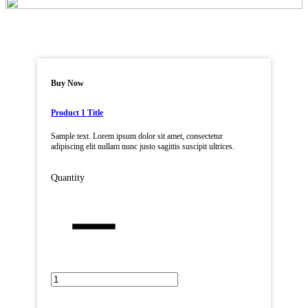
Buy Now
Product 1 Title
Sample text. Lorem ipsum dolor sit amet, consectetur
adipiscing elit nullam nunc justo sagittis suscipit ultrices.
Quantity