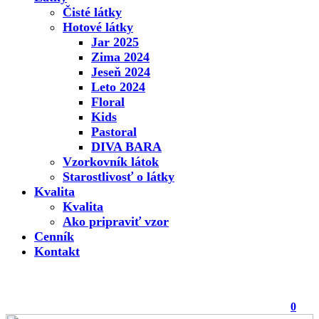
Čisté látky
Hotové látky
Jar 2025
Zima 2024
Jeseň 2024
Leto 2024
Floral
Kids
Pastoral
DIVA BARA
Vzorkovník látok
Starostlivosť o látky
Kvalita
Kvalita
Ako pripraviť vzor
Cenník
Kontakt
0