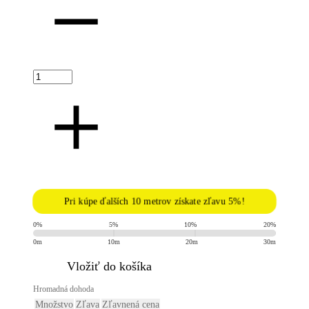
Pri kúpe ďalších 10 metrov získate zľavu 5%!
0%
5%
10%
20%
0m
10m
20m
30m
​Vložiť do košíka
Hromadná dohoda
Množstvo
Zľava
Zľavnená cena