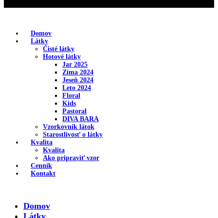
Domov
Látky
Čisté látky
Hotové látky
Jar 2025
Zima 2024
Jeseň 2024
Leto 2024
Floral
Kids
Pastoral
DIVA BARA
Vzorkovník látok
Starostlivosť o látky
Kvalita
Kvalita
Ako pripraviť vzor
Cenník
Kontakt
Domov
Látky