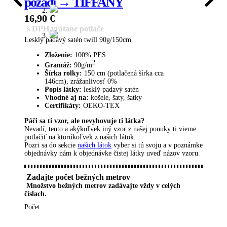
pozadí → TIFFANY
16,90
€
s DPH vrátane potlače
Lesklý padavý satén twill 90g/150cm
Zloženie:
100% PES
2
Gramáž:
90g/m
Šírka rolky:
150 cm (potlačená šírka cca
146cm), zrážanlivosť 0%
Popis látky:
lesklý padavý satén
Vhodné aj na:
košele, šaty, šatky
Certifikáty:
OEKO-TEX
Páči sa ti vzor, ​​ale nevyhovuje ti látka?
Nevadí, tento a akýkoľvek iný vzor z našej ponuky ti vieme
potlačiť na ktorúkoľvek z našich látok.
Pozri sa do sekcie
našich látok
vyber si tú svoju a v poznámke
objednávky nám k objednávke čistej látky uveď názov vzoru.
Zadajte počet bežných metrov
Množstvo bežných metrov zadávajte vždy v celých
číslach.
Počet