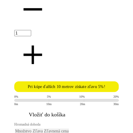
Pri kúpe ďalších 10 metrov získate zľavu 5%!
0%
5%
10%
20%
0m
10m
20m
30m
​Vložiť do košíka
Hromadná dohoda
Množstvo
Zľava
Zľavnená cena