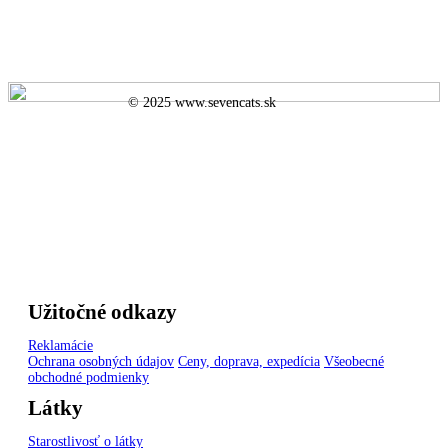
© 2025 www.sevencats.sk
Užitočné odkazy
Reklamácie
Ochrana osobných údajov
Ceny, doprava, expedícia
Všeobecné
obchodné podmienky
Látky
Starostlivosť o látky