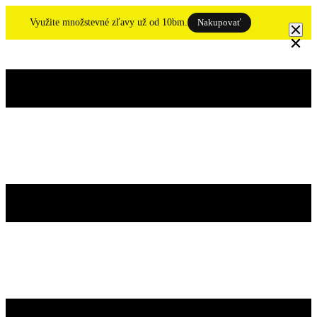
Skip
to
Využite množstevné zľavy už od 10bm.
Nakupovať
content