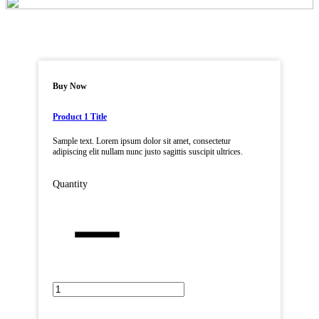
Buy Now
Product 1 Title
Sample text. Lorem ipsum dolor sit amet, consectetur
adipiscing elit nullam nunc justo sagittis suscipit ultrices.
Quantity