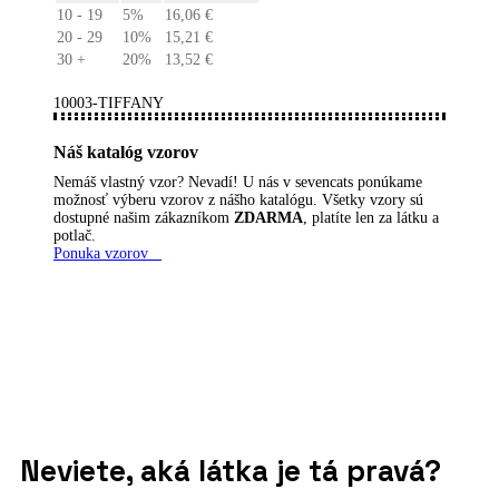
10 - 19
5%
16,06
€
20 - 29
10%
15,21
€
30 +
20%
13,52
€
10003-TIFFANY
Náš katalóg vzorov
Nemáš vlastný vzor? Nevadí! U nás v sevencats ponúkame
možnosť výberu vzorov z nášho katalógu. Všetky vzory sú
dostupné našim zákazníkom
ZDARMA
, platíte len za látku a
potlač.
Ponuka vzorov
Neviete, aká látka je tá pravá?