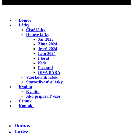
Domov
Látky
Čisté látky
Hotové látky
Jar 2025
Zima 2024
Jeseň 2024
Leto 2024
Floral
Kids
Pastoral
DIVA BARA
Vzorkovník látok
Starostlivosť o látky
Kvalita
Kvalita
Ako pripraviť vzor
Cenník
Kontakt
Domov
Látky