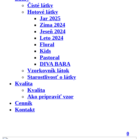
Čisté látky
Hotové látky
Jar 2025
Zima 2024
Jeseň 2024
Leto 2024
Floral
Kids
Pastoral
DIVA BARA
Vzorkovník látok
Starostlivosť o látky
Kvalita
Kvalita
Ako pripraviť vzor
Cenník
Kontakt
0