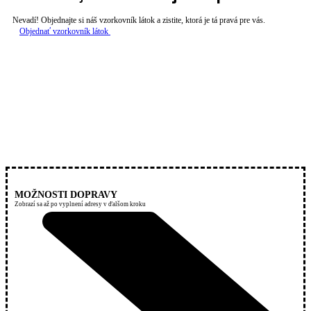
Nevadí! Objednajte si náš vzorkovník látok a zistite, ktorá je tá pravá pre vás.
Objednať vzorkovník látok
MOŽNOSTI DOPRAVY
Zobrazí sa až po vyplnení adresy v ďalšom kroku