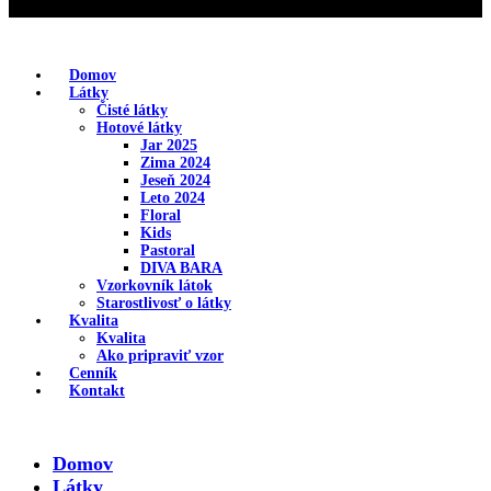
Domov
Látky
Čisté látky
Hotové látky
Jar 2025
Zima 2024
Jeseň 2024
Leto 2024
Floral
Kids
Pastoral
DIVA BARA
Vzorkovník látok
Starostlivosť o látky
Kvalita
Kvalita
Ako pripraviť vzor
Cenník
Kontakt
Domov
Látky