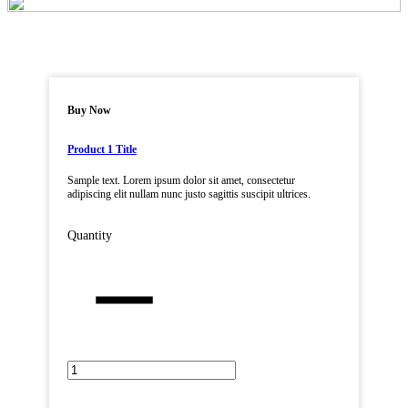
Buy Now
Product 1 Title
Sample text. Lorem ipsum dolor sit amet, consectetur
adipiscing elit nullam nunc justo sagittis suscipit ultrices.
Quantity