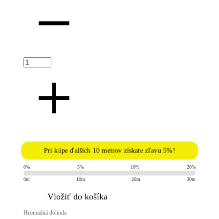
Pri kúpe ďalších 10 metrov získate zľavu 5%!
0%
5%
10%
20%
0m
10m
20m
30m
​Vložiť do košíka
Hromadná dohoda