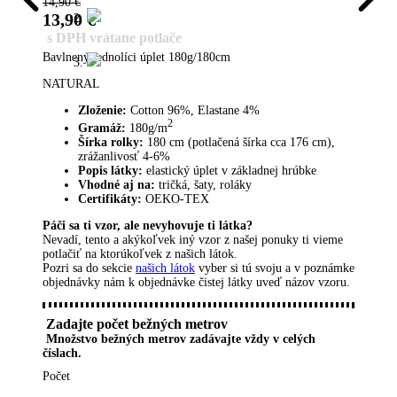
14,90
€
13,90
€
s DPH vrátane potlače
Bavlnený jednolíci úplet 180g/180cm
NATURAL
Zloženie:
Cotton 96%, Elastane 4%
2
Gramáž:
180g/m
Šírka rolky:
180 cm (potlačená šírka cca 176 cm),
zrážanlivosť 4-6%
Popis látky:
elastický úplet v základnej hrúbke
Vhodné aj na:
tričká, šaty, roláky
Certifikáty:
OEKO-TEX
Páči sa ti vzor, ​​ale nevyhovuje ti látka?
Nevadí, tento a akýkoľvek iný vzor z našej ponuky ti vieme
potlačiť na ktorúkoľvek z našich látok.
Pozri sa do sekcie
našich látok
vyber si tú svoju a v poznámke
objednávky nám k objednávke čistej látky uveď názov vzoru.
Zadajte počet bežných metrov
Množstvo bežných metrov zadávajte vždy v celých
číslach.
Počet