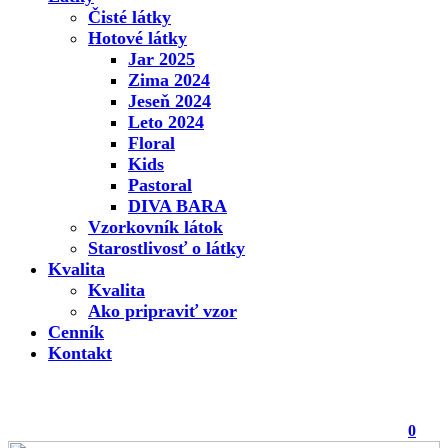
Čisté látky
Hotové látky
Jar 2025
Zima 2024
Jeseň 2024
Leto 2024
Floral
Kids
Pastoral
DIVA BARA
Vzorkovník látok
Starostlivosť o látky
Kvalita
Kvalita
Ako pripraviť vzor
Cenník
Kontakt
0