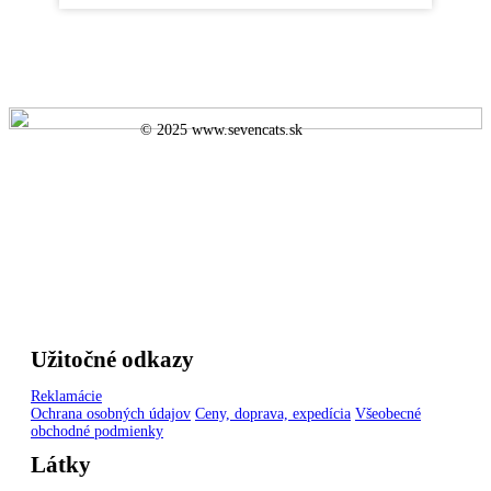
© 2025 www.sevencats.sk
Užitočné odkazy
Reklamácie
Ochrana osobných údajov
Ceny, doprava, expedícia
Všeobecné
obchodné podmienky
Látky