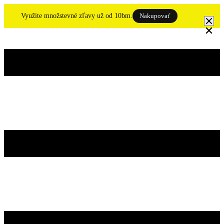
Skip
to
Využite množstevné zľavy už od 10bm.
Nakupovať
content