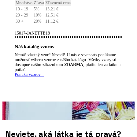
Množstvo
Zľava
Zľavnená cena
10 - 19
5%
13,21
€
20 - 29
10%
12,51
€
30 +
20%
11,12
€
15017-JANETTE18
Náš katalóg vzorov
Nemáš vlastný vzor? Nevadí! U nás v sevencats ponúkame
možnosť výberu vzorov z nášho katalógu. Všetky vzory sú
dostupné našim zákazníkom
ZDARMA
, platíte len za látku a
potlač.
Ponuka vzorov
Neviete, aká látka je tá pravá?